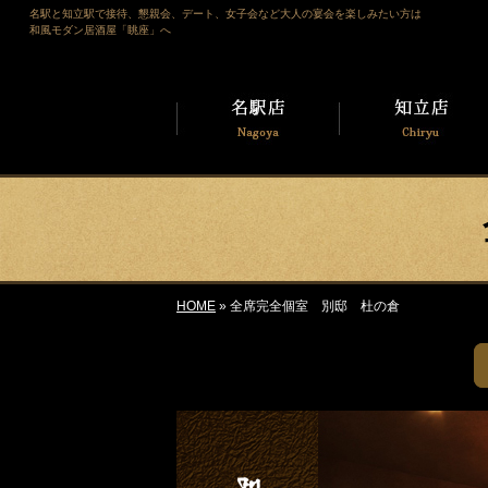
名駅と知立駅で接待、懇親会、デート、女子会など大人の宴会を楽しみたい方は
和風モダン居酒屋「眺座」へ
HOME
» 全席完全個室 別邸 杜の倉