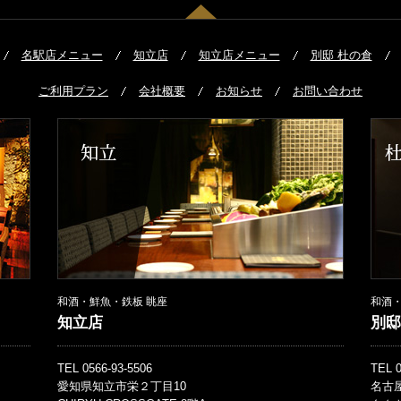
名駅店メニュー
知立店
知立店メニュー
別邸 杜の倉
ご利用プラン
会社概要
お知らせ
お問い合わせ
和酒・鮮魚・鉄板 眺座
和酒・
知立店
別邸
TEL 0566-93-5506
TEL 0
愛知県知立市栄２丁目10
名古屋