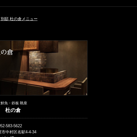
別邸 杜の倉メニュー
鮮魚・鉄板 眺座
 杜の倉
52-583-5622
市中村区名駅4-4-34