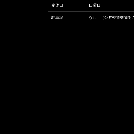
定休日
日曜日
駐車場
なし （公共交通機関を