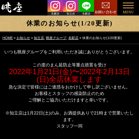
休業のお知らせ(1/20更新)
HOME
»
お知らせ
»
知立店
,
眺座グループ
,
名駅店
» 休業のお知らせ(1/20更新)
いつも眺座グループをご利用いただき誠にありがとうございます。
この度のまん延防止等重点措置を受け
2022年1月21日(金)〜2022年2月13日
(日)全店休業します
急な決定で皆様にはご迷惑をおかけして申し訳ございません。
お客様とスタッフの感染防止のため
ご理解とご協力いただけますと幸いです。
※知立店は1月22日(土)のみ、お酒提供ありで21時まで営業いたし
ます。
スタッフ一同