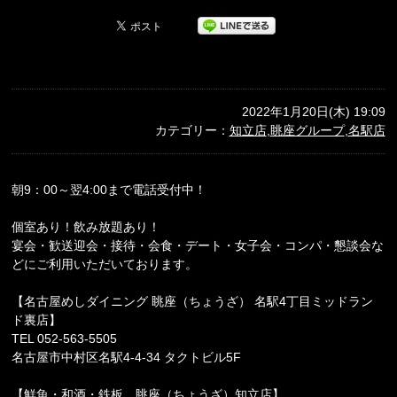
2022年1月20日(木) 19:09
カテゴリー：
知立店
,
眺座グループ
,
名駅店
朝9：00～翌4:00まで電話受付中！
個室あり！飲み放題あり！
宴会・歓送迎会・接待・会食・デート・女子会・コンパ・懇談会な
どにご利用いただいております。
【名古屋めしダイニング 眺座（ちょうざ） 名駅4丁目ミッドラン
ド裏店】
TEL 052-563-5505
名古屋市中村区名駅4-4-34 タクトビル5F
【鮮魚・和酒・鉄板 眺座（ちょうざ）知立店】